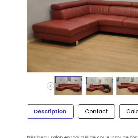
Description
Contact
Calc
très beau salon en vrai cuir de couleur rouge fo