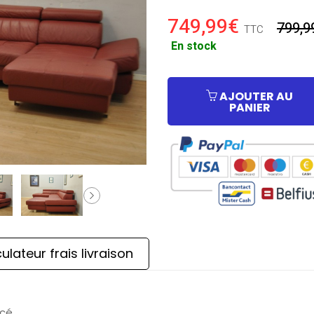
749,99€
799,9
TTC
En stock
AJOUTER AU
PANIER
ulateur frais livraison
ncé