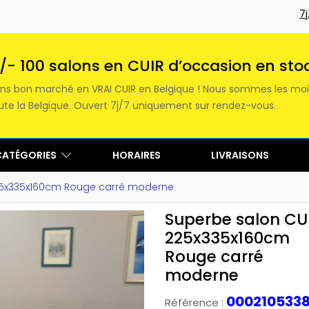
7
/- 100 salons en CUIR d’occasion en sto
lons bon marché en VRAI CUIR en Belgique ! Nous sommes les moi
toute la Belgique. Ouvert 7j/7 uniquement sur rendez-vous.
CATÉGORIES
HORAIRES
LIVRAISONS
25x335x160cm Rouge carré moderne
Superbe salon CU
225x335x160cm
Rouge carré
moderne
000210533
Référence :