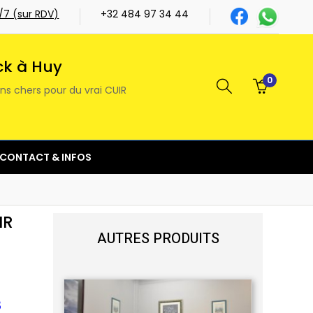
j/7 (sur RDV)
+32 484 97 34 44
ck à Huy
0
ns chers pour du vrai CUIR
CONTACT & INFOS
IR
AUTRES PRODUITS
8