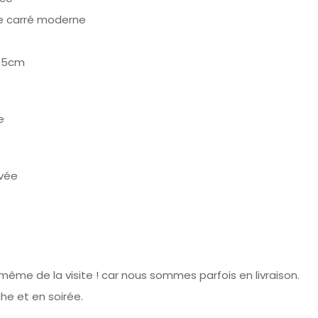
le carré moderne
165cm
e
evée
 même de la visite ! car nous sommes parfois en livraison.
he et en soirée.