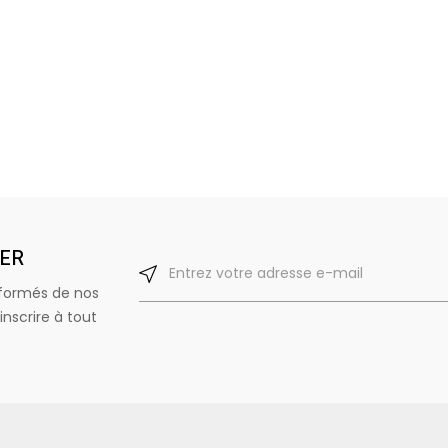
TER
nformés de nos
nscrire à tout