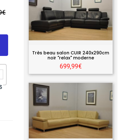
9€
Très beau salon CUIR 240x290cm
noir "relax" moderne
699,99€